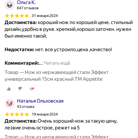
Ольга К.
647 отзывов
31 января 2024
Достоинства:
хороший нож по хорошей цене. стильный
дизайн,удобно в руке. крепкий,хорошо заточен. нужен
был именно такой.
Недостатки:
нет. все устроило,цена ,качество!
Комментарий:
…
Читать ещё
Товар — Нож из нержавеющей стали Эффект
универсальный 15см красный ТМ Appetite
Наталья Ольховская
43 отзыва
19 января 2024
Достоинства:
Очень хороший нож за такую цену,
лезвие очень острое, режет на 5
Товар — Нож из нержавеющей стали Эффект