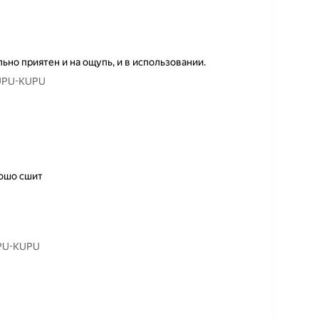
но приятен и на ощупь, и в использовании.
KUPU-KUPU
рошо сшит
UPU-KUPU