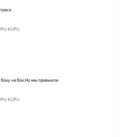
траса
KUPU-KUPU
 боку на бок.Но мы привыкли.
KUPU-KUPU