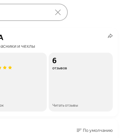
A
асники и чехлы
6
отзывов
ок
Читать отзывы
По умолчанию