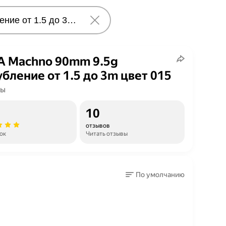
 Machno 90mm 9.5g
убление от 1.5 до 3m цвет 015
ры
10
отзывов
ок
Читать отзывы
По умолчанию