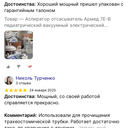
Достоинства:
Хороший мощный пришел упакован с
гарантийным талоном
Товар — Аспиратор отсасыватель Армед 7Е-В
педиатрический вакуумный электрический
медицинский портативный хирургический 15 л/мин
Николь Турченко
3 отзыва
24 января 2025
Достоинства:
Мощный, со своей работой
справляется прекрасно.
Комментарий:
Использовали для прочищения
трахеостомической трубки. Работает достаточно
тихо, по сравнению с другими
…
Читать ещё