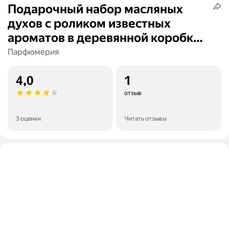
Подарочный набор масляных
духов с роликом известных
ароматов в деревянной коробке
Aromako, 6 флаконов по 3 мл
Парфюмерия
4,0
1
отзыв
3 оценки
Читать отзывы