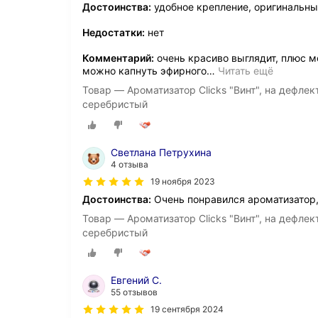
Достоинства:
удобное крепление, оригинальный
Недостатки:
нет
Комментарий:
очень красиво выглядит, плюс м
можно капнуть эфирного
…
Читать ещё
Товар — Ароматизатор Clicks "Винт", на дефле
серебристый
Светлана Петрухина
4 отзыва
19 ноября 2023
Достоинства:
Очень понравился ароматизатор, 
Товар — Ароматизатор Clicks "Винт", на дефле
серебристый
Евгений С.
55 отзывов
19 сентября 2024