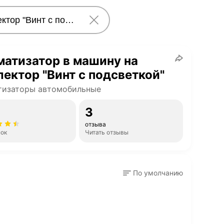
атизатор в машину на
ектор "Винт с подсветкой"
тизаторы автомобильные
3
отзыва
нок
Читать отзывы
По умолчанию