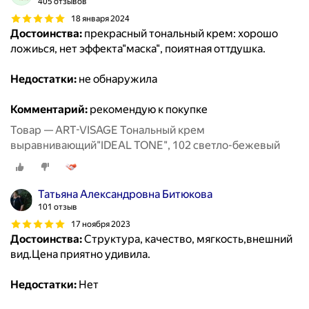
405 отзывов
18 января 2024
Достоинства:
прекрасный тональный крем: хорошо
ложиься, нет эффекта"маска", поиятная оттдушка.
Недостатки:
не обнаружила
Комментарий:
рекомендую к покупке
Товар — ART-VISAGE Тональный крем
выравнивающий"IDEAL TONE", 102 светло-бежевый
Татьяна Александровна Битюкова
101 отзыв
17 ноября 2023
Достоинства:
Структура, качество, мягкость,внешний
вид.Цена приятно удивила.
Недостатки:
Нет