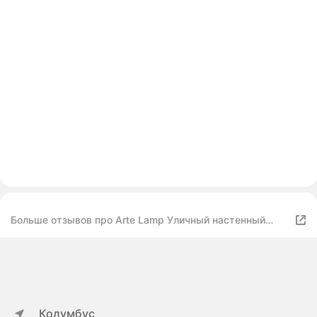
Больше отзывов про Arte Lamp Уличный настенный
светильник Bosto A3722AL-2WH светодиодный
Колумбус