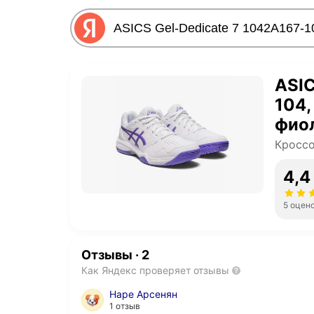
ASIC
104,
фио
Кроссо
4,4
5 оцен
Отзывы
·
2
Как Яндекс проверяет отзывы
Наре Арсенян
1 отзыв