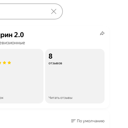
рин 2.0
евизионные
8
отзывов
ок
Читать отзывы
По умолчанию