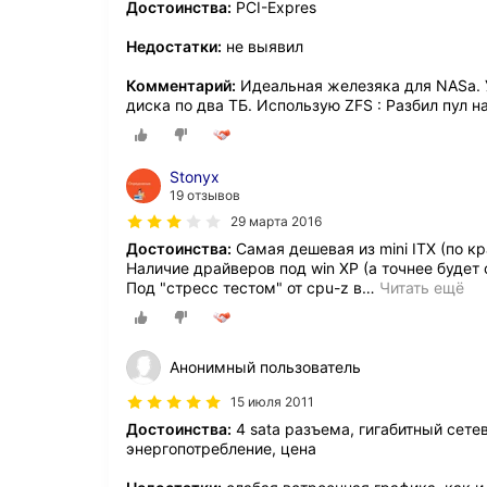
Достоинства:
PCI-Expres
Недостатки:
не выявил
Комментарий:
Идеальная железяка для NASа. У
диска по два ТБ. Использую ZFS : Разбил пул н
Stonyx
19 отзывов
29 марта 2016
Достоинства:
Самая дешевая из mini ITX (по к
Наличие драйверов под win XP (а точнее будет 
Под "стресс тестом" от cpu-z в
…
Читать ещё
Анонимный пользователь
15 июля 2011
Достоинства:
4 sata разъема, гигабитный сете
энергопотребление, цена