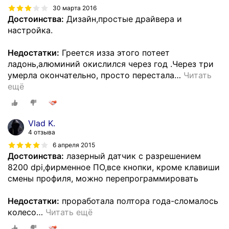
30 марта 2016
Достоинства:
Дизайн,простые драйвера и
настройка.
Недостатки:
Греется изза этого потеет
ладонь,алюминий окислился через год .Через три
умерла окончательно, просто перестала
…
Читать
ещё
Vlad K.
4 отзыва
6 апреля 2015
Достоинства:
лазерный датчик с разрешением
8200 dpi,фирменное ПО,все кнопки, кроме клавиши
смены профиля, можно перепрограммировать
Недостатки:
проработала полтора года-сломалось
колесо
…
Читать ещё