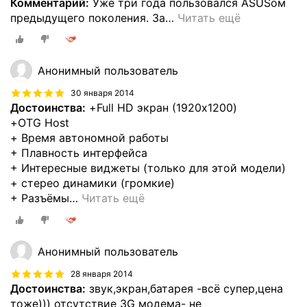
Комментарий:
Уже три года пользовался ASUSом
предыдущего поколения. За
…
Читать ещё
Анонимный пользователь
30 января 2014
Достоинства:
+Full HD экран (1920x1200)
+OTG Host
+ Время автономной работы
+ Плавность интерфейса
+ Интересные виджеты (только для этой модели)
+ стерео динамики (громкие)
+ Разъёмы
…
Читать ещё
Анонимный пользователь
28 января 2014
Достоинства:
звук,экран,батарея -всё супер,цена
тоже))) отсутствие 3G модема- не