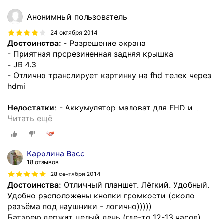
Анонимный пользователь
24 октября 2014
Достоинства:
- Разрешение экрана
- Приятная прорезиненная задняя крышка
- JB 4.3
- Отлично транслирует картинку на fhd телек через
hdmi
Недостатки:
- Аккумулятор маловат для FHD и
…
Читать ещё
Каролина Васс
18 отзывов
28 сентября 2014
Достоинства:
Отличный планшет. Лёгкий. Удобный.
Удобно расположены кнопки громкости (около
разъёма под наушники - логично)))))
Батарею держит целый день (где-то 12-13 часов).