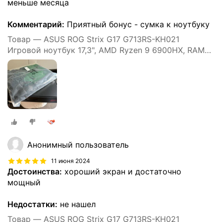
меньше месяца
Комментарий:
Приятный бонус - сумка к ноутбуку
Товар — ASUS ROG Strix G17 G713RS-KH021
Игровой ноутбук 17,3", AMD Ryzen 9 6900HX, RAM
16 ГБ, SSD 1000 ГБ, NVIDIA GeForce RTX 3080 (8 Гб),
Windows 11 Pro, (90NR0BA4-M00440), серый,
Русская раскладка
Анонимный пользователь
11 июня 2024
Достоинства:
хороший экран и достаточно
мощный
Недостатки:
не нашел
Товар — ASUS ROG Strix G17 G713RS-KH021