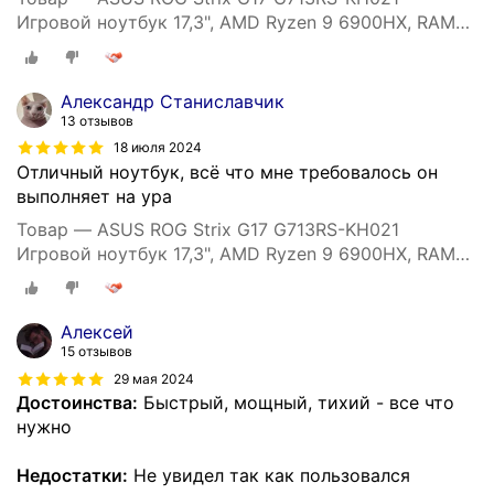
Игровой ноутбук 17,3", AMD Ryzen 9 6900HX, RAM
16 ГБ, SSD 1000 ГБ, NVIDIA GeForce RTX 3080 (8 Гб),
Windows 11 Pro, (90NR0BA4-M00440), серый,
Русская раскладка
Александр Станиславчик
13 отзывов
18 июля 2024
Отличный ноутбук, всё что мне требовалось он
выполняет на ура
Товар — ASUS ROG Strix G17 G713RS-KH021
Игровой ноутбук 17,3", AMD Ryzen 9 6900HX, RAM
16 ГБ, SSD 1000 ГБ, NVIDIA GeForce RTX 3080 (8 Гб),
Windows 11 Pro, (90NR0BA4-M00440), серый,
Русская раскладка
Алексей
15 отзывов
29 мая 2024
Достоинства:
Быстрый, мощный, тихий - все что
нужно
Недостатки:
Не увидел так как пользовался