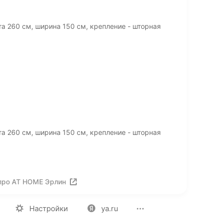
 260 см, ширина 150 см, крепление - шторная
 260 см, ширина 150 см, крепление - шторная
про AT HOME Эрлин
ия
Вакансии
Лицензия на использование
Политика конф
Настройки
ya.ru