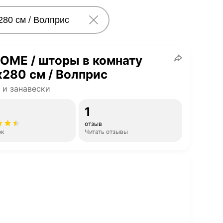
OME / шторы в комнату
280 см / Волприс
и занавески
1
отзыв
ок
Читать отзывы