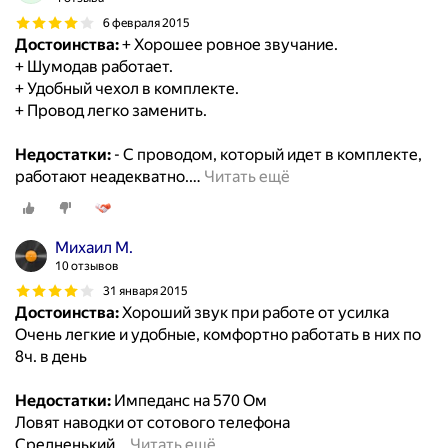
6 февраля 2015
Достоинства:
+ Хорошее ровное звучание.
+ Шумодав работает.
+ Удобный чехол в комплекте.
+ Провод легко заменить.
Недостатки:
- С проводом, который идет в комплекте,
работают неадекватно.
…
Читать ещё
Михаил М.
10 отзывов
31 января 2015
Достоинства:
Хороший звук при работе от усилка
Очень легкие и удобные, комфортно работать в них по
8ч. в день
Недостатки:
Импеданс на 570 Ом
Ловят наводки от сотового телефона
Средненький
…
Читать ещё