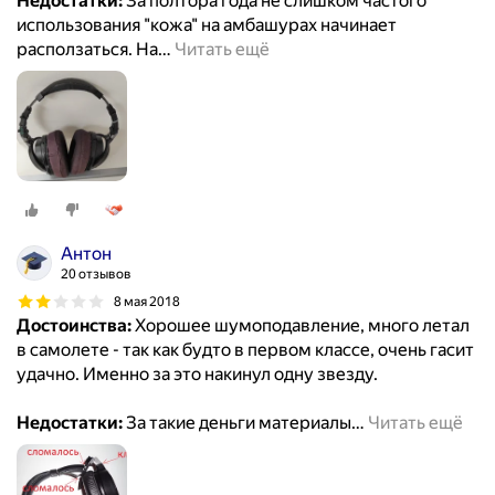
Недостатки:
За полтора года не слишком частого
использования "кожа" на амбашурах начинает
расползаться. На
…
Читать ещё
Антон
20 отзывов
8 мая 2018
Достоинства:
Хорошее шумоподавление, много летал
в самолете - так как будто в первом классе, очень гасит
удачно. Именно за это накинул одну звезду.
Недостатки:
За такие деньги материалы
…
Читать ещё