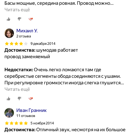
Басы мощные, середина ровная. Провод можно
…
Читать ещё
Михаил У.
2 отзыва
9 декабря 2014
Достоинства:
шумодав работает
провод заменяемый
Недостатки:
Очень легко ломаются там где
серебристые сегменты обода соединяются с ушами.
При регулировке громкости иногда слегка глушится
…
Читать ещё
Иван Гранник
11 отзывов
5 ноября 2014
Достоинства:
Отличный звук, несмотря на их большое