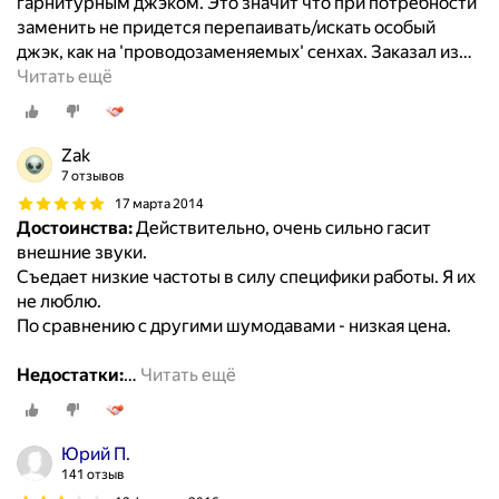
гарнитурным джэком. Это значит что при потребности
заменить не придется перепаивать/искать особый
джэк, как на 'проводозаменяемых' сенхах. Заказал из
…
Читать ещё
Zak
7 отзывов
17 марта 2014
Достоинства:
Действительно, очень сильно гасит
внешние звуки.
Съедает низкие частоты в силу специфики работы. Я их
не люблю.
По сравнению с другими шумодавами - низкая цена.
Недостатки:
…
Читать ещё
Юрий П.
141 отзыв