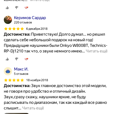
Керимов Сардар
220 отзывов
6 декабря 2018
Достоинства:
Приветствую! Долго думал... но решил
сделать себе небольшой подарок на новый год!
Предыдущие наушники были Onkyo W800BT, Technics-
RP-Dj1210 так что, о звуке немного имею
…
Читать ещё
Макс И.
5 отзывов
18 ноября 2018
Достоинства:
Звук главное достоинство этой модели,
не говоря про удобство и отличный дизайн.
Звук,сразу скажу, наушники яркие, не буду
расписывать по диапазонам, так как каждый все равно
слышит
…
Читать ещё