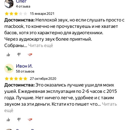
Олег
4 отзыва
15 января 2021
Достоинства:
Неплохой звук, но если слушать просто с
macbook, то конечно не прочувствуешь и не хватает
басов, хотя это характерно для аудиотехники.
Через аудиокарту звук более приятный.
Собраны
…
Читать ещё
Ивон И.
58 отзывов
27 октября 2020
Достоинства:
Это оказались лучшие уши для моих
ушей. Ежедневная эксплуатация по 2-6 часов с 2015
года. Лучшие. Нет ничего легче, удобнее и с таким
звуком за эти деньги. Кстати кто пишет что
…
Читать
ещё