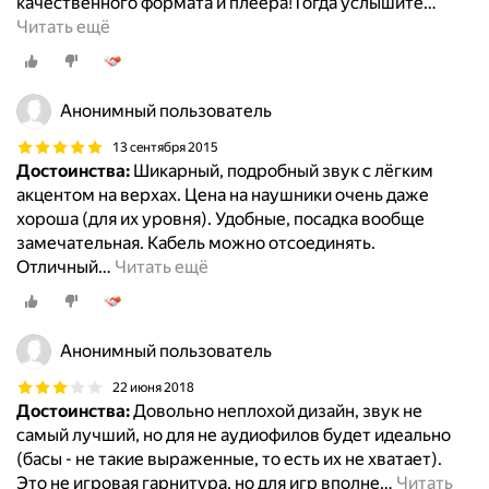
качественного формата и плеера!Тогда услышите
…
Читать ещё
Анонимный пользователь
13 сентября 2015
Достоинства:
Шикарный, подробный звук с лёгким
акцентом на верхах. Цена на наушники очень даже
хороша (для их уровня). Удобные, посадка вообще
замечательная. Кабель можно отсоединять.
Отличный
…
Читать ещё
Анонимный пользователь
22 июня 2018
Достоинства:
Довольно неплохой дизайн, звук не
самый лучший, но для не аудиофилов будет идеально
(басы - не такие выраженные, то есть их не хватает).
Это не игровая гарнитура, но для игр вполне
…
Читать