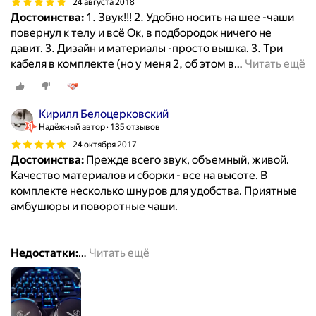
24 августа 2018
Достоинства:
1. Звук!!! 2. Удобно носить на шее -чаши
повернул к телу и всё Ок, в подбородок ничего не
давит. 3. Дизайн и материалы -просто вышка. 3. Три
кабеля в комплекте (но у меня 2, об этом в
…
Читать ещё
Кирилл Белоцерковский
Надёжный автор
135 отзывов
24 октября 2017
Достоинства:
Прежде всего звук, объемный, живой.
Качество материалов и сборки - все на высоте. В
комплекте несколько шнуров для удобства. Приятные
амбушюры и поворотные чаши.
Недостатки:
…
Читать ещё