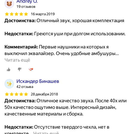
Andrey O.
19 отзывов
16 марта 2019
Достоинства:
Отличный звук, хорошая комплектация
Недостатки:
Греются уши при долгом использовании.
Комментарий:
Первые наушники на которых я
выключил эквалайзер. Очень удобные амбушуры
…
Читать ещё
Искандер Бинашев
42 отзыва
28 декабря 2018
Достоинства:
Отличное качество звука. После 40x или
50х качество ощутимо выше. Интересный дизайн,
качественные материалы и сборка.
Недостатки:
Отсутствие твердого чехла, нет в
комплекте
…
Читать ещё