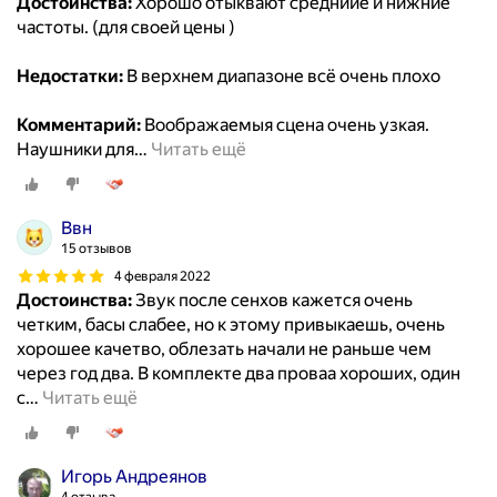
Достоинства:
Хорошо отыквают средниие и нижние
частоты. (для своей цены )
Недостатки:
В верхнем диапазоне всё очень плохо
Комментарий:
Воображаемыя сцена очень узкая.
Наушники для
…
Читать ещё
Ввн
15 отзывов
4 февраля 2022
Достоинства:
Звук после сенхов кажется очень
четким, басы слабее, но к этому привыкаешь, очень
хорошее качетво, облезать начали не раньше чем
через год два. В комплекте два проваа хороших, один
с
…
Читать ещё
Игорь Андреянов