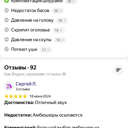
Комплектация шнурами
28
Недостаток басов
38
Давление на голову
38
Скрипит оголовье
16
Давление на скулы
16
Потеют уши
12
Отзывы
·
92
Как Яндекс проверяет отзывы
Сергей Л.
3 отзыва
18 июня 2024
Достоинства:
Отличный звук
Недостатки:
Амбюшюры осыпаются
Комментарий:
Большой выбор амбюшюр на