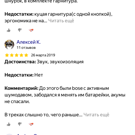
шнурок, в комплекте гарнитура.
Недостатки:
куцая гарнитура(с одной кнопкой),
эргономика не на
…
Читать ещё
Алексей К.
11 отзывов
26 марта 2019
Достоинства:
Звук, звукоизоляция
Недостатки:
Нет
Комментарий:
До этого были bose с активным
шумодавом, забодался я менять им батарейки, акумы
не спасали.
В треках слышно то, чего раньше
…
Читать ещё