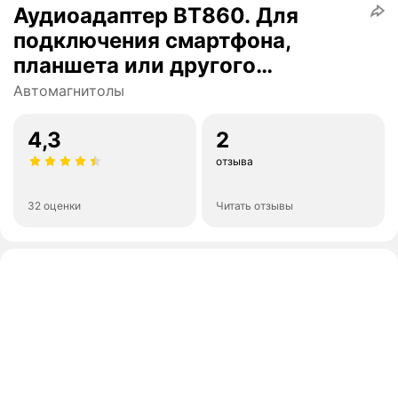
Аудиоадаптер BT860. Для
подключения смартфона,
планшета или другого
Bluetooth-устройства к
Автомагнитолы
устройствам с AUX входом
4,3
2
отзыва
32 оценки
Читать отзывы