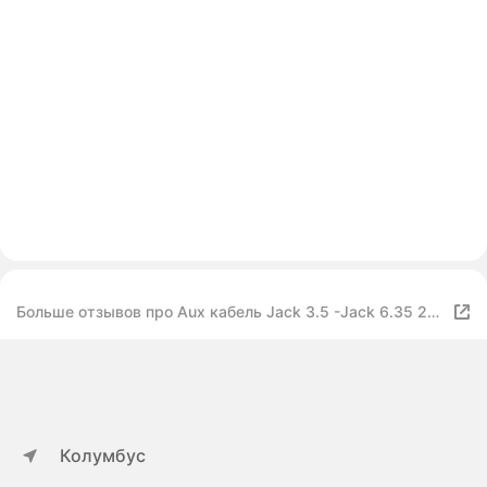
Больше отзывов про Aux кабель Jack 3.5 -Jack 6.35 2
штекера Моно 1 метр Vention переходник для
акустических систем к ПК, смартфону, к машине. арт.
BACBF
Колумбус