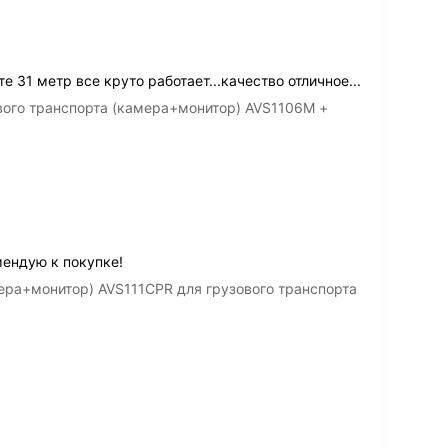
е 31 метр все круто работает...качество отличное...
вого транспорта (камера+монитор) AVS1106M +
мендую к покупке!
ера+монитор) AVS111CPR для грузового транспорта