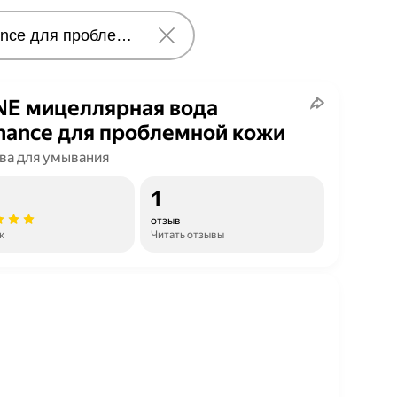
E мицеллярная вода
nanсe для проблемной кожи
ва для умывания
1
отзыв
к
Читать отзывы