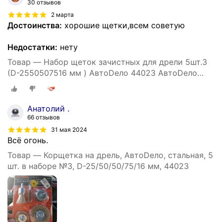
30 отзывов
2 марта
Достоинства:
хорошие щетки,всем советую
Недостатки:
нету
Товар — Набор щеток зачистных для дрели 5шт.3
(D-2550507516 мм ) АвтоDело 44023 АвтоDело
арт. 44023
Анатолий .
66 отзывов
31 мая 2024
Всё огонь.
Товар — Корщетка на дрель, АвтоDело, стальная, 5
шт. в наборе №3, D-25/50/50/75/16 мм, 44023