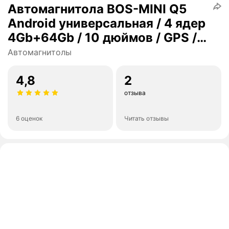
Автомагнитола BOS-MINI Q5
Android универсальная / 4 ядер
4Gb+64Gb / 10 дюймов / GPS /
Bluetooth / Wi-Fi / 2din /
Автомагнитолы
навигатор / CarPlay Android
Auto
4,8
2
отзыва
6 оценок
Читать отзывы