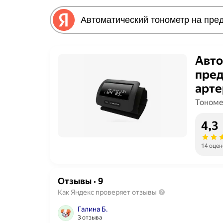
Авто
пред
арте
голо
Тоном
манж
4,3
14 оцен
Отзывы
·
9
Как Яндекс проверяет отзывы
Галина Б.
3 отзыва