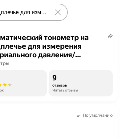
матический тонометр на
плечье для измерения
риального давления/
совой помощник/большая
етры
ета/черный цвет
9
отзывов
ок
Читать отзывы
По умолчанию