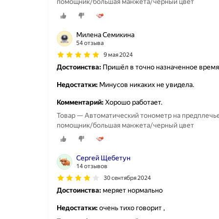
помощник/большая манжета/черный цвет
Милена Семикина
54 отзыва
9 мая 2024
Достоинства:
Пришёл в точно назначенное время.
Недостатки:
Минусов никаких не увидела.
Комментарий:
Хорошо работает.
Товар — Автоматический тонометр на предплечье
помощник/большая манжета/черный цвет
Сергей Щебетун
14 отзывов
30 сентября 2024
Достоинства:
меряет нормально
Недостатки:
очень тихо говорит ,