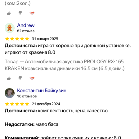
(ком:2кол.)
Andrew
82 отзыва
31 января 2025
Достоинства:
играют хорошо при должной установке.
играют от кракена 8.0
Товар — Автомобильная акустика PROLOGY RX-165
KRAKEN коаксиальная динамики 16.5 см (6.5 дюйм.)
Константин Байкузин
16 отзывов
21 декабря 2024
Достоинства:
комплектность,цена,качество
Недостатки:
мало баса
Комментарий:
пойдет,подключил их к кракену 8.0