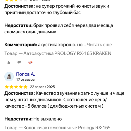
Достоинства:
не супер громкий но чисты звук и
приятный достаточно глубокий бас
Недостатки:
брак проявил себя через два месяца
сломался один динамик
Комментарий:
акустика хорошо. но
…
Читать ещё
Товар — Автоакустика PROLOGY RX-165 KRAKEN
Попов А.
17 отзывов
22 апреля 2025
Достоинства:
Качество звучания кратно лучше и чище
чем у штатных динамиков. Соотношение цена/
качество - 5 баллов ( для бюджетных систем )
Недостатки:
Не выявлено
Товар — Колонки автомобильные Prology RX-165