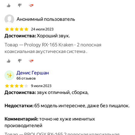
Анонимный пользователь
24 июля 2023
Достоинства:
Хороший звук.
Товар — Prology RX-165 Kraken - 2 полосная
коаксиальная акустическая система .
Денис Гершан
66 отзывов
9 июля 2023
Достоинства:
звук отличный, сборка,
Недостатки:
65 модель интереснее, даже без пищалок.
Комментарий:
точно не хуже именитых
производителей
Товар — PROLOGY RX-165 2 полосная коаксиальная