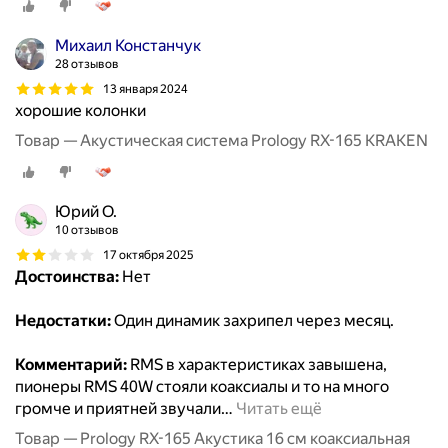
Михаил Констанчук
28 отзывов
13 января 2024
хорошие колонки
Товар — Акустическая система Prology RX-165 KRAKEN
Юрий О.
10 отзывов
17 октября 2025
Достоинства:
Нет
Недостатки:
Один динамик захрипел через месяц.
Комментарий:
RMS в характеристиках завышена,
пионеры RМS 40W стояли коаксиалы и то на много
громче и приятней звучали
…
Читать ещё
Товар — Prology RX-165 Акустика 16 см коаксиальная