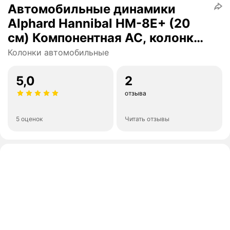
Автомобильные динамики
Alphard Hannibal HM-8E+ (20
см) Компонентная АС, колонки
для машины
Колонки автомобильные
5,0
2
отзыва
5 оценок
Читать отзывы