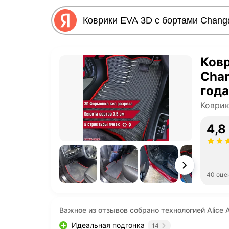
Ковр
Chan
год
авто
Коври
авт
4,8
40 оце
Важное из отзывов собрано технологией Alice A
Идеальная подгонка
14