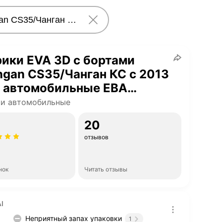
ики EVA 3D с бортами
gan CS35/Чанган КС с 2013
а автомобильные ЕВА
коврики ЭВА в салон
ки автомобильные
омобиля ЭВО
20
отзывов
нок
Читать отзывы
I
Неприятный запах упаковки
1