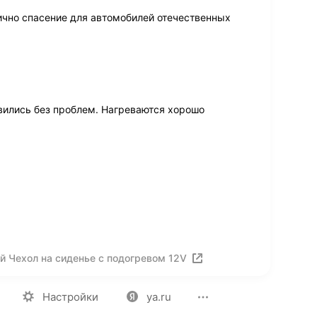
ично спасение для автомобилей отечественных
вились без проблем. Нагреваются хорошо
 Чехол на сиденье с подогревом 12V
ия
Вакансии
Лицензия на использование
Политика конф
Настройки
ya.ru