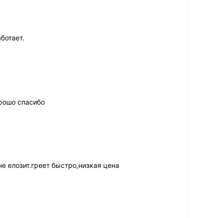
ботает.
орошо спасибо
е елозит.греет быстро,низкая цена