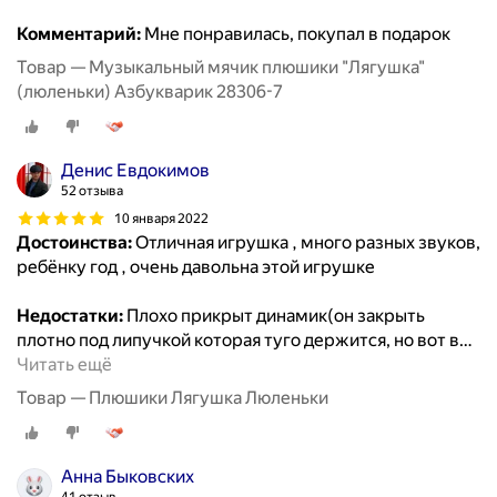
Комментарий:
Мне понравилась, покупал в подарок
Товар — Музыкальный мячик плюшики "Лягушка"
(люленьки) Азбукварик 28306-7
Денис Евдокимов
52 отзыва
10 января 2022
Достоинства:
Отличная игрушка , много разных звуков,
ребёнку год , очень давольна этой игрушке
Недостатки:
Плохо прикрыт динамик(он закрыть
плотно под липучкой которая туго держится, но вот в
…
Читать ещё
Товар — Плюшики Лягушка Люленьки
Анна Быковских