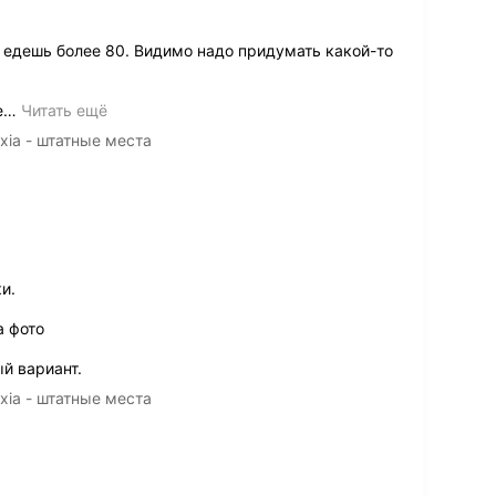
 едешь более 80. Видимо надо придумать какой-то
е
…
Читать ещё
ia - штатные места
и.
а фото
й вариант.
ia - штатные места