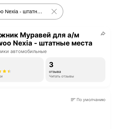
жник Муравей для а/м
oo Nexia - штатные места
ники автомобильные
3
отзыва
ки
Читать отзывы
По умолчанию