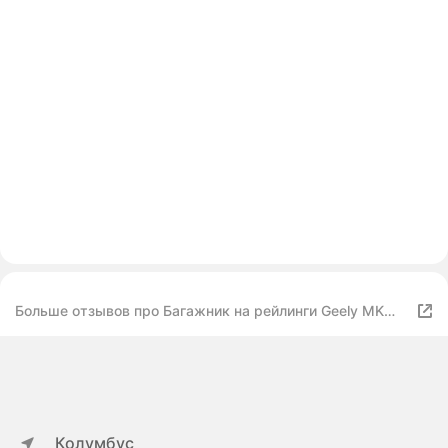
Больше отзывов про Багажник на рейлинги Geely MK
Cross хэтчбек 2010-2016, 120 см. - крыловидные
черные дуги, Интер крепыш
Колумбус