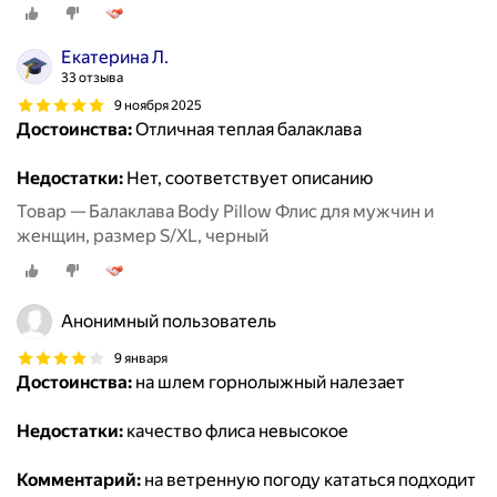
Екатерина Л.
33 отзыва
9 ноября 2025
Достоинства:
Отличная теплая балаклава
Недостатки:
Нет, соответствует описанию
Товар — Балаклава Body Pillow Флис для мужчин и
женщин, размер S/XL, черный
Анонимный пользователь
9 января
Достоинства:
на шлем горнолыжный налезает
Недостатки:
качество флиса невысокое
Комментарий:
на ветренную погоду кататься подходит