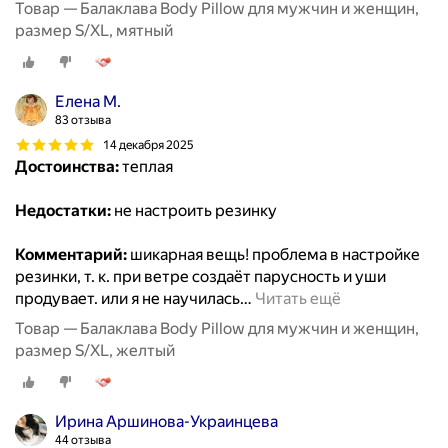
Товар — Балаклава Body Pillow для мужчин и женщин,
размер S/XL, мятный
Елена М.
83 отзыва
14 декабря 2025
Достоинства:
теплая
Недостатки:
не настроить резинку
Комментарий:
шикарная вещь! проблема в настройке
резинки, т. к. при ветре создаёт парусность и уши
продувает. или я не научилась
…
Читать ещё
Товар — Балаклава Body Pillow для мужчин и женщин,
размер S/XL, желтый
Ирина Аршинова-Украинцева
44 отзыва