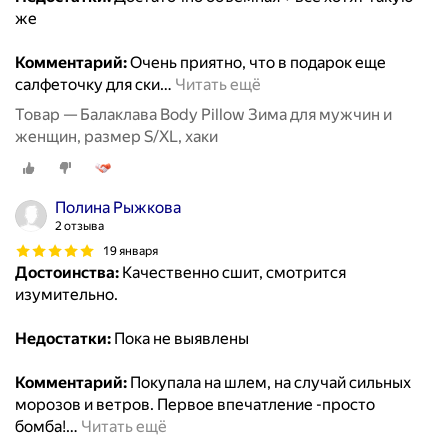
же
Комментарий:
Очень приятно, что в подарок еще
салфеточку для ски
…
Читать ещё
Товар — Балаклава Body Pillow Зима для мужчин и
женщин, размер S/XL, хаки
Полина Рыжкова
2 отзыва
19 января
Достоинства:
Качественно сшит, смотрится
изумительно.
Недостатки:
Пока не выявлены
Комментарий:
Покупала на шлем, на случай сильных
морозов и ветров. Первое впечатление -просто
бомба!
…
Читать ещё