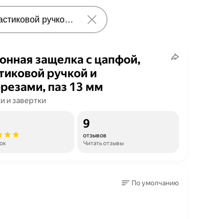
онная защелка с цапфой,
тиковой ручкой и
резами, паз 13 мм
и и завертки
9
отзывов
ок
Читать отзывы
По умолчанию