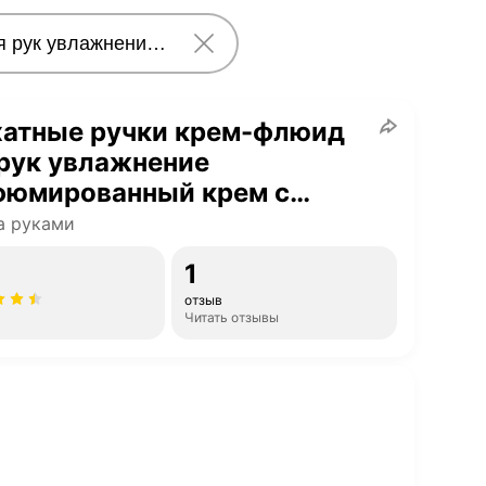
хатные ручки крем-флюид
рук увлажнение
фюмированный крем с
рактом белого чая и нотами
а руками
мина
1
отзыв
Читать отзывы