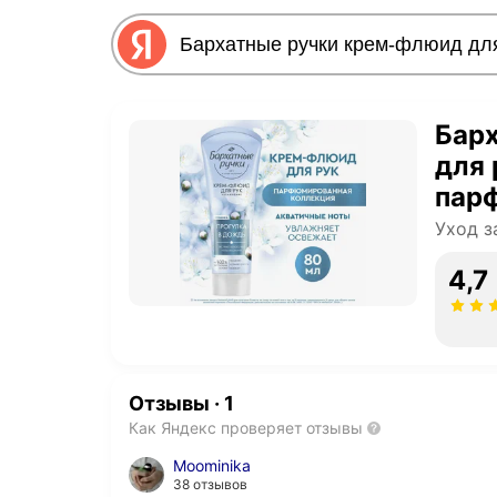
Бар
для 
пар
экст
Уход з
жас
4,7
Отзывы
·
1
Как Яндекс проверяет отзывы
Moominika
38 отзывов