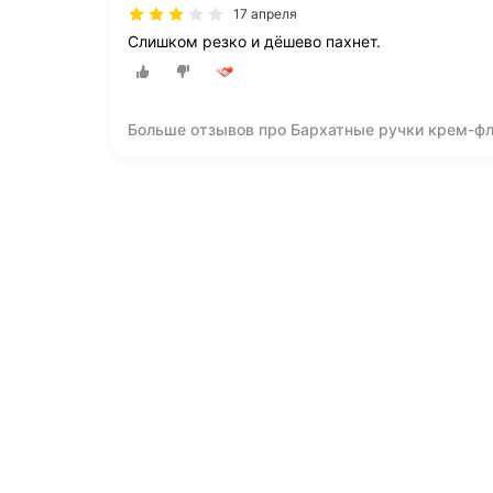
17 апреля
Слишком резко и дёшево пахнет.
Больше отзывов про Бархатные ручки крем-ф
крем с экстрактом белого чая и нотами жасм