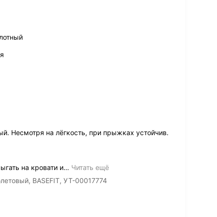
плотный
ля
й. Несмотря на лёгкость, при прыжках устойчив.
ыгать на кровати и
…
Читать ещё
олетовый, BASEFIT, УТ-00017774