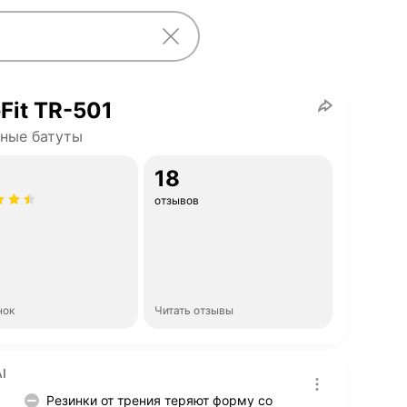
Fit TR-501
ные батуты
18
отзывов
нок
Читать отзывы
I
Резинки от трения теряют форму со