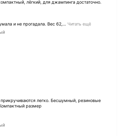
компактный, лёгкий, для джампинга достаточно.
мала и не прогадала. Вес 62,
…
Читать ещё
вый
и прикручиваются легко. Бесшумный, резиновые
. Компактный размер
вый