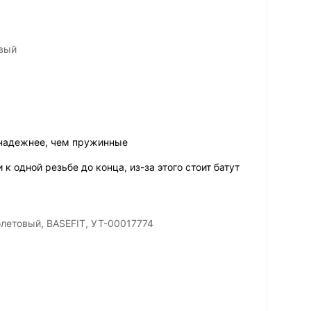
овый
 надежнее, чем пружинные
к одной резьбе до конца, из-за этого стоит батут
олетовый, BASEFIT, УТ-00017774