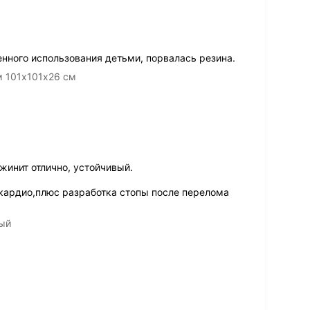
нного использования детьми, порвалась резина.
м 101х101х26 см
жинит отлично, устойчивый.
кардио,плюс разработка стопы после перелома
вый