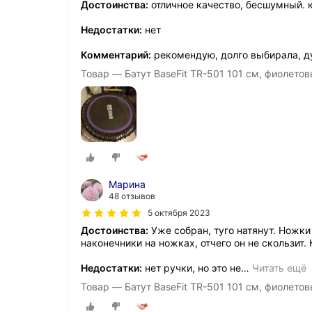
Достоинства:
отличное качество, бесшумный. 
Недостатки:
нет
Комментарий:
рекомендую, долго выбирала, ду
Товар — Батут BaseFit TR-501 101 см, фиолето
Марина
48 отзывов
5 октября 2023
Достоинства:
Уже собран, туго натянут. Ножк
наконечники на ножках, отчего он не скользит
Недостатки:
нет ручки, но это не
…
Читать ещё
Товар — Батут BaseFit TR-501 101 см, фиолето