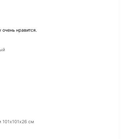
у очень нравится.
вый
м 101х101х26 см