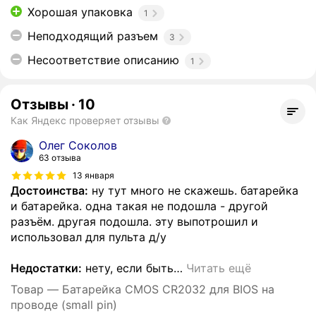
Хорошая упаковка
1
Неподходящий разъем
3
Несоответствие описанию
1
Отзывы
·
10
Как Яндекс проверяет отзывы
Олег Соколов
63 отзыва
13 января
Достоинства:
ну тут много не скажешь. батарейка
и батарейка. одна такая не подошла - другой
разъём. другая подошла. эту выпотрошил и
использовал для пульта д/у
Недостатки:
нету, если быть
…
Читать ещё
Товар — Батарейка CMOS CR2032 для BIOS на
проводе (small pin)