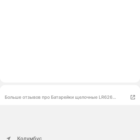
Больше отзывов про Батарейки щелочные LR626
(AG4/377, SR66) 1.55V, 18 mAh, уп. 10 шт. для часов,
игрушек
Колумбус