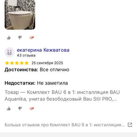
сиденье микролифт, прямоугольная черная
матовая клавиша
екатерина Кежватова
43 отзыва
25 сентября 2025
Достоинства:
Все отлично
Недостатки:
Не заметила
Товар — Комплект BAU 6 в 1: инсталляция BAU
Aquanika, унитаз безободковый Bau Stil PRO,
сиденье микролифт, прямоугольная черная
матовая клавиша
Больше отзывов про Комплект BAU 6 в 1: инсталляция
BAU Aquanika, унитаз безободковый Bau Stil PRO,
сиденье микролифт, прямоугольная черная матовая