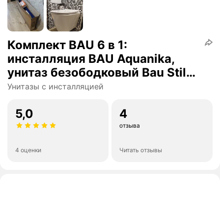
Комплект BAU 6 в 1:
инсталляция BAU Aquanika,
унитаз безободковый Bau Stil
PRO, сиденье микролифт,
Унитазы с инсталляцией
прямоугольная черная матовая
клавиша
5,0
4
отзыва
4 оценки
Читать отзывы