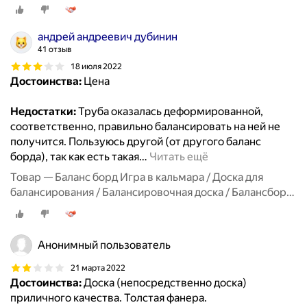
Be balanced (балансир, balance board, тренажер вейк-
борд, сноуборд, скейтборд)
андрей андреевич дубинин
41 отзыв
18 июля 2022
Достоинства:
Цена
Недостатки:
Труба оказалась деформированной,
соответственно, правильно балансировать на ней не
получится. Пользуюсь другой (от другого баланс
борда), так как есть такая
…
Читать ещё
Товар — Баланс борд Игра в кальмара / Доска для
балансирования / Балансировочная доска / Балансборд
Be balanced (балансир, balance board, тренажер вейк-
борд, сноуборд, скейтборд)
Анонимный пользователь
21 марта 2022
Достоинства:
Доска (непосредственно доска)
приличного качества. Толстая фанера.