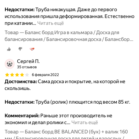
Недостатки:
Труба никакущая. Даже до первого
использования пришла деформированная. Естественно
при катании
…
Читать ещё
Товар — Баланс борд Игра в кальмара / Доска для
балансирования / Балансировочная доска / Балансборд
Be balanced (балансир, balance board, тренажер вейк-
борд, сноуборд, скейтборд)
Сергей П.
35 отзывов
6 февраля 2022
Достоинства:
Сама доска и покрытие, на которой не
скользишь.
Недостатки:
Труба (ролик) плющится под весом 85 кг.
Комментарий:
Раньше этот производитель не
экономил и делал ролики с
…
Читать ещё
Товар — Баланс борд BE BALANCED (бук) + валик 160
мм / Балансировочная доска для детей и взрослых /