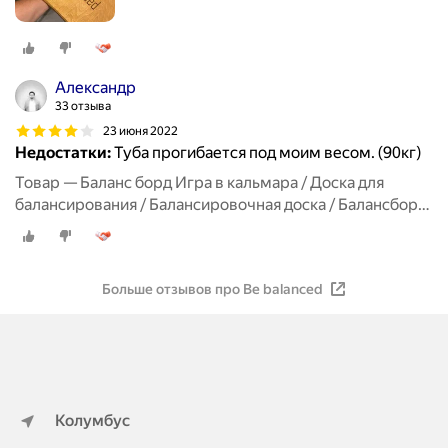
Александр
33 отзыва
23 июня 2022
Недостатки:
Туба прогибается под моим весом. (90кг)
Товар — Баланс борд Игра в кальмара / Доска для
балансирования / Балансировочная доска / Балансборд
Be balanced (балансир, balance board, тренажер вейк-
борд, сноуборд, скейтборд)
Больше отзывов про Be balanced
Колумбус