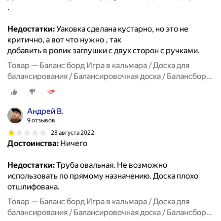
.
Недостатки:
Уаковка сделана кустарно, но это не
критично, а вот что нужно , так
добавить в ролик заглушки с двух сторон с ручками.
Товар — Баланс борд Игра в кальмара / Доска для
балансирования / Балансировочная доска / Балансборд
Be balanced (балансир, balance board, тренажер вейк-
борд, сноуборд, скейтборд)
Андрей В.
9 отзывов
23 августа 2022
Достоинства:
Ничего
Недостатки:
Труба овальная. Не возможно
использовать по прямому назначению. Доска плохо
отшлифована.
Товар — Баланс борд Игра в кальмара / Доска для
балансирования / Балансировочная доска / Балансборд