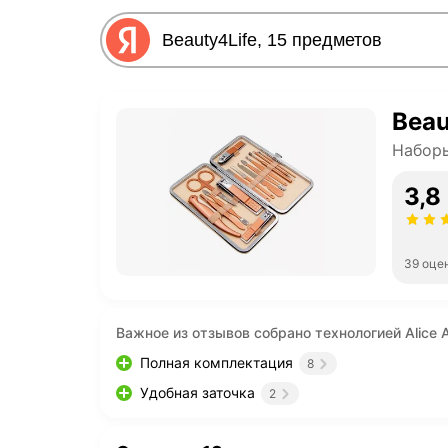
Beau
Набор
3,8
39 оце
Важное из отзывов собрано технологией Alice A
Полная комплектация
8
Удобная заточка
2