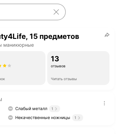
ty4Life, 15 предметов
ы маникюрные
13
отзывов
нок
Читать отзывы
I
Слабый металл
1
Некачественные ножницы
1