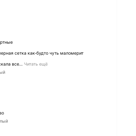
ортные
мерная сетка как-будто чуть маломерит
скала все
…
Читать ещё
лый
во
елый