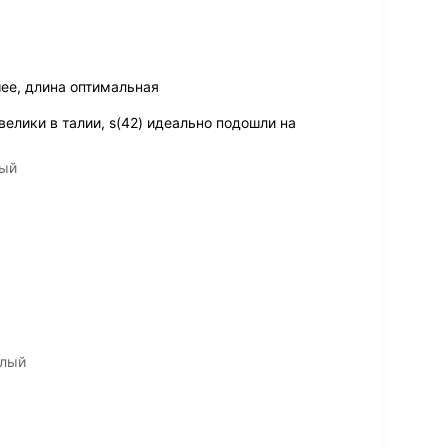
ее, длина оптимальная
велики в талии, s(42) идеально подошли на
лый
елый