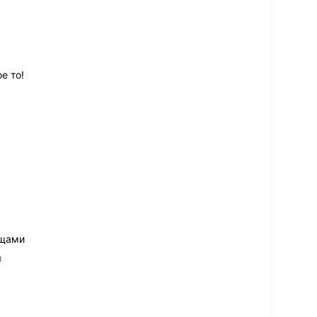
е то!
ещами
й