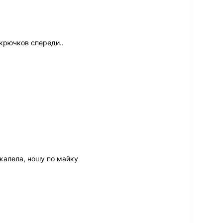
крючков спереди..
жалела, ношу по майку