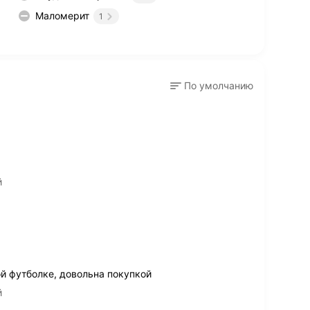
Маломерит
1
По умолчанию
й
й футболке, довольна покупкой
й