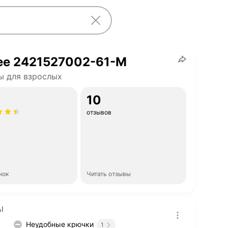
ee 2421527002-61-M
ы для взрослых
10
отзывов
нок
Читать отзывы
I
Неудобные крючки
1