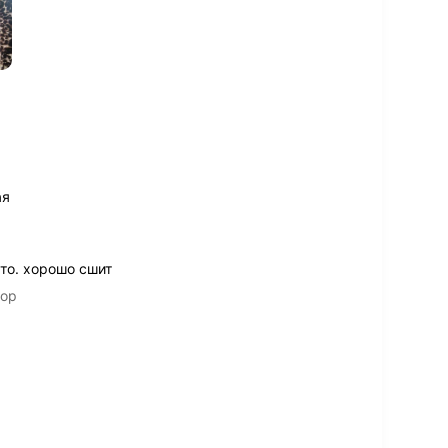
ая
то. хорошо сшит
лор