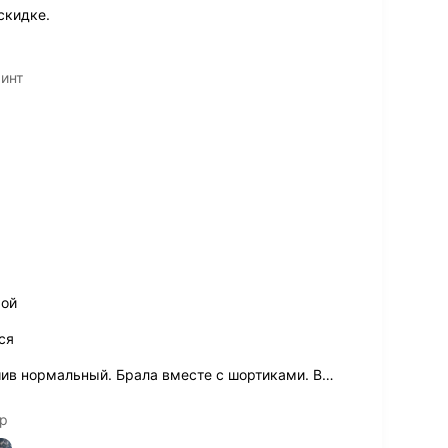
скидке.
ринт
рой
ся
ив нормальный. Брала вместе с шортиками. В
…
ор