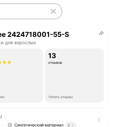
ee 2424718001-55-S
и для взрослых
13
отзывов
нок
Читать отзывы
I
Синтетический материал
4