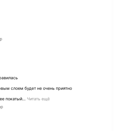
ор
равилась
рвым слоем будет не очень приятно
ее покатый
…
Читать ещё
ор