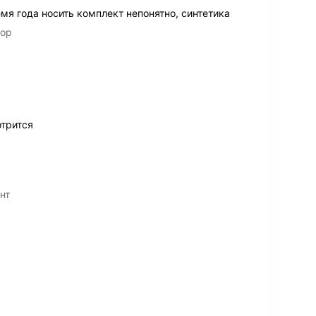
мя года носить комплект непонятно, синтетика
лор
трится
нт