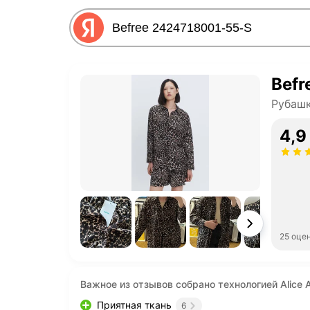
Befr
Рубашк
4,9
25 оце
Важное из отзывов собрано технологией Alice A
Приятная ткань
6