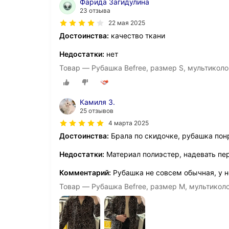
Фарида Загидулина
23 отзыва
22 мая 2025
Достоинства:
качество ткани
Недостатки:
нет
Товар — Рубашка Befree, размер S, мультикол
Камиля З.
25 отзывов
4 марта 2025
Достоинства:
Брала по скидочке, рубашка пон
Недостатки:
Материал полиэстер, надевать пе
Комментарий:
Рубашка не совсем обычная, у н
Товар — Рубашка Befree, размер M, мультикол