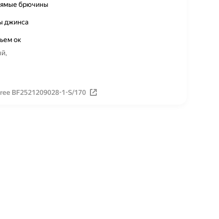
прямые брючины
ы джинса
льем ок
й,
ree BF2521209028-1-S/170