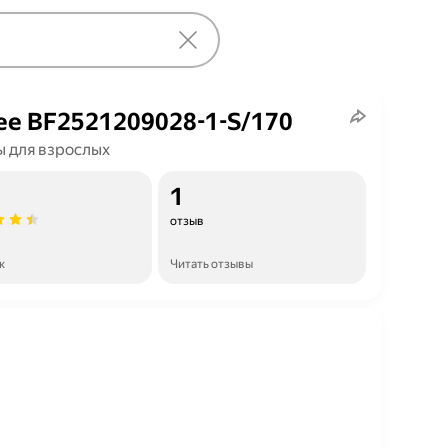
ee BF2521209028-1-S/170
 для взрослых
1
отзыв
к
Читать отзывы