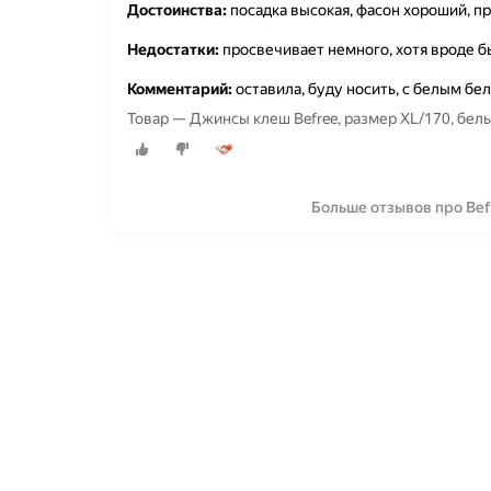
Достоинства:
посадка высокая, фасон хороший, 
Недостатки:
просвечивает немного, хотя вроде б
Комментарий:
оставила, буду носить, с белым бе
Товар — Джинсы клеш Befree, размер XL/170, белы
Больше отзывов про Bef