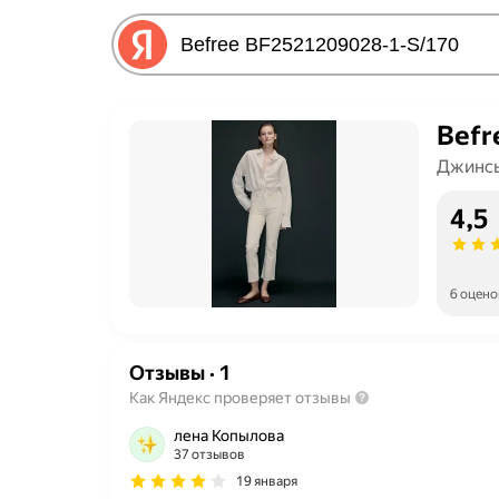
Befr
Джинсы
4,5
6 оцено
Отзывы
·
1
Как Яндекс проверяет отзывы
лена Копылова
37 отзывов
19 января