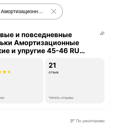
вые и повседневные
льки Амортизационные
ие и упругие 45-46 RU
мер
21
отзыв
нок
Читать отзывы
По умолчанию