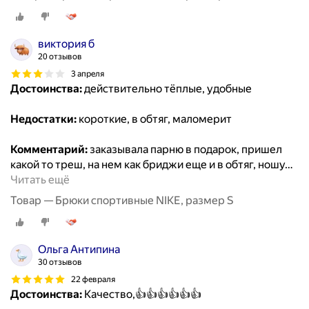
виктория б
20 отзывов
3 апреля
Достоинства:
действительно тёплые, удобные
Недостатки:
короткие, в обтяг, маломерит
Комментарий:
заказывала парню в подарок, пришел
какой то треш, на нем как бриджи еще и в обтяг, ношу
…
Читать ещё
Товар — Брюки спортивные NIKE, размер S
Ольга Антипина
30 отзывов
22 февраля
Достоинства:
Качество,👍👍👍👍👍👍