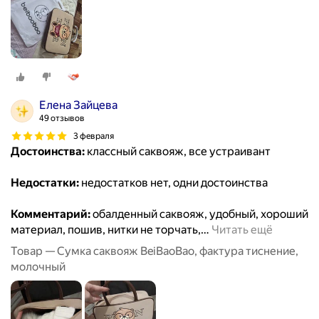
Елена Зайцева
49 отзывов
3 февраля
Достоинства:
классный саквояж, все устраивант
Недостатки:
недостатков нет, одни достоинства
Комментарий:
обалденный саквояж, удобный, хороший
материал, пошив, нитки не торчать,
…
Читать ещё
Товар — Сумка саквояж BeiBaoBao, фактура тиснение,
молочный