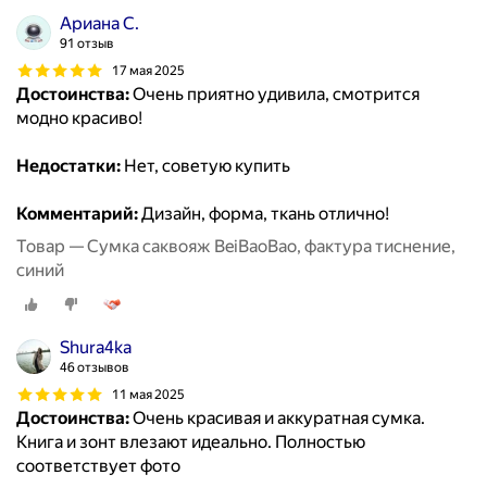
Ариана С.
91 отзыв
17 мая 2025
Достоинства:
Очень приятно удивила, смотрится
модно красиво!
Недостатки:
Нет, советую купить
Комментарий:
Дизайн, форма, ткань отлично!
Товар — Сумка саквояж BeiBaoBao, фактура тиснение,
синий
Shura4ka
46 отзывов
11 мая 2025
Достоинства:
Очень красивая и аккуратная сумка.
Книга и зонт влезают идеально. Полностью
соответствует фото