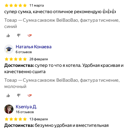
11 марта
супер сумка, качество отличное рекомендую 👍👍👍
Товар — Сумка саквояж BeiBaoBao, фактура тиснение,
синий
Наталья Конаева
6 отзывов
28 февраля
Достоинства:
супер то что я хотела. Удобная красивая и
качественно сшита
Товар — Сумка саквояж BeiBaoBao, фактура тиснение,
молочный
Kseniya Д.
16 отзывов
13 февраля
Достоинства:
безумно удобная и вместительная