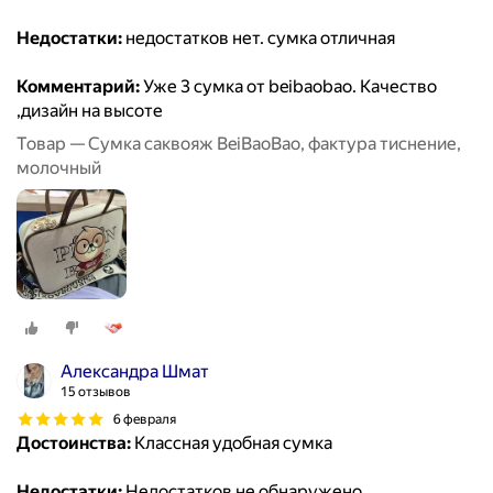
Недостатки:
недостатков нет. сумка отличная
Комментарий:
Уже 3 сумка от beibaobao. Качество
,дизайн на высоте
Товар — Сумка саквояж BeiBaoBao, фактура тиснение,
молочный
Александра Шмат
15 отзывов
6 февраля
Достоинства:
Классная удобная сумка
Недостатки:
Недостатков не обнаружено