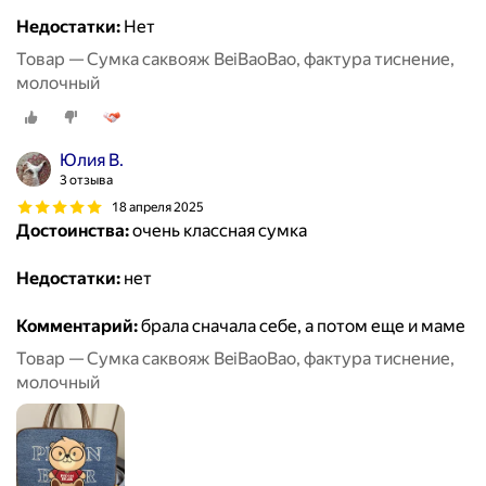
Недостатки:
Нет
Товар — Сумка саквояж BeiBaoBao, фактура тиснение,
молочный
Юлия В.
3 отзыва
18 апреля 2025
Достоинства:
очень классная сумка
Недостатки:
нет
Комментарий:
брала сначала себе, а потом еще и маме
Товар — Сумка саквояж BeiBaoBao, фактура тиснение,
молочный