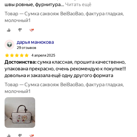
швы ровные, фурнитура
…
Читать ещё
Товар — Сумка саквояж BeiBaoBao, фактура гладкая,
молочный1
дарья манюкова
29 отзывов
4 апреля 2025
Достоинства:
сумка классная, прошита качественно,
упакована прекрасно, очень рекомендую к покупке!!!
довольна и заказала ещё одну другого формата
Товар — Сумка саквояж BeiBaoBao, фактура гладкая,
молочный1