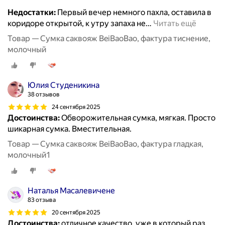
Недостатки:
Первый вечер немного пахла, оставила в
коридоре открытой, к утру запаха не
…
Читать ещё
Товар — Сумка саквояж BeiBaoBao, фактура тиснение,
молочный
Юлия Студеникина
38 отзывов
24 сентября 2025
Достоинства:
Обворожительная сумка, мягкая. Просто
шикарная сумка. Вместительная.
Товар — Сумка саквояж BeiBaoBao, фактура гладкая,
молочный1
Наталья Масалевичене
83 отзыва
20 сентября 2025
Достоинства:
отличное качество, уже в который раз