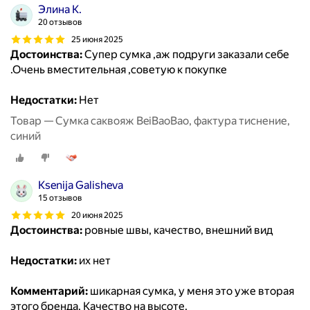
Элина К.
20 отзывов
25 июня 2025
Достоинства:
Супер сумка ,аж подруги заказали себе
.Очень вместительная ,советую к покупке
Недостатки:
Нет
Товар — Сумка саквояж BeiBaoBao, фактура тиснение,
синий
Ksenija Galisheva
15 отзывов
20 июня 2025
Достоинства:
ровные швы, качество, внешний вид
Недостатки:
их нет
Комментарий:
шикарная сумка, у меня это уже вторая
этого бренда. Качество на высоте.