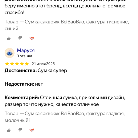
беру именно этот бренд, всегда довольна, огромное
спасибо!
Товар — Сумка саквояж BeiBaoBao, фактура тиснение,
синий
Маруся
3 отзыва
21 июля 2025
Достоинства:
Сумка супер
Недостатки:
нет
Комментарий:
Отличная сумка, прикольный дизайн,
размер то что нужно, качество отличное
Товар — Сумка саквояж BeiBaoBao, фактура гладкая,
молочный1