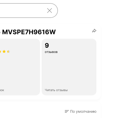
o MVSPE7H9616W
9
отзывов
нок
Читать отзывы
По умолчанию