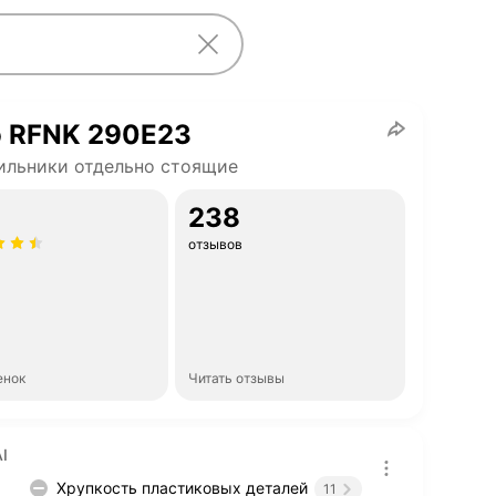
o RFNK 290E23
ильники отдельно стоящие
238
отзывов
енок
Читать отзывы
I
Хрупкость пластиковых деталей
11