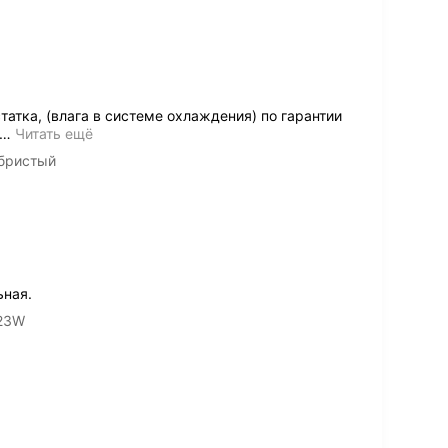
атка, (влага в системе охлаждения) по гарантии
…
Читать ещё
ебристый
ьная.
E23W