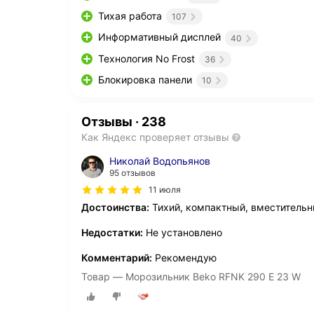
Тихая работа
107
Информативный дисплей
40
Технология No Frost
36
Блокировка панели
10
Отзывы
·
238
Как Яндекс проверяет отзывы
Николай Водопьянов
95 отзывов
11 июля
Достоинства:
Тихий, компактный, вместитель
Недостатки:
Не установлено
Комментарий:
Рекомендую
Товар — Морозильник Beko RFNK 290 E 23 W